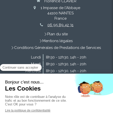
Florence CLAVIER
1 Impasse de l'Abbaye
44100
NANTES
France
06 95 89 42 31
Plan du site
Mentions légales
Conditions Générales de Prestations de Services
Lundi
8h30 - 12h30
,
14h - 20h
Mardi
8h30 - 12h30
,
14h - 20h
Mercredi
8h30 - 12h30
,
14h - 20h
Jeudi
8h30 - 12h30
,
14h - 20h
Vendredi
8h30 - 12h30
,
14h - 20h
Samedi
9h - 13h
Dimanche
Fermé