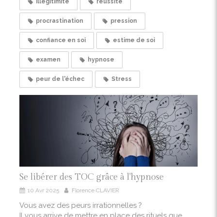
illégitimité
réussite
procrastination
pression
confiance en soi
estime de soi
examen
hypnose
peur de l'échec
Stress
Se libérer des TOC grâce à l'hypnose
10 Avr 2025
Florence CLAVIER
Vous avez des peurs irrationnelles ?
Il vous arrive de mettre en place des rituels que