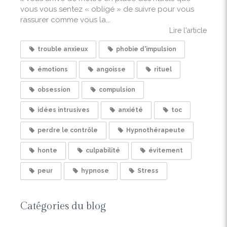
vous vous sentez « obligé » de suivre pour vous
rassurer comme vous la...
Lire l'article
trouble anxieux
phobie d'impulsion
émotions
angoisse
rituel
obsession
compulsion
idées intrusives
anxiété
toc
perdre le contrôle
Hypnothérapeute
honte
culpabilité
évitement
peur
hypnose
Stress
Catégories du blog