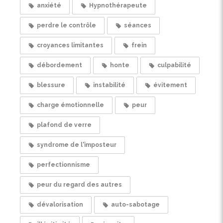
anxiété
Hypnothérapeute
perdre le contrôle
séances
croyances limitantes
frein
débordement
honte
culpabilité
blessure
instabilité
évitement
charge émotionnelle
peur
plafond de verre
syndrome de l'imposteur
perfectionnisme
peur du regard des autres
dévalorisation
auto-sabotage