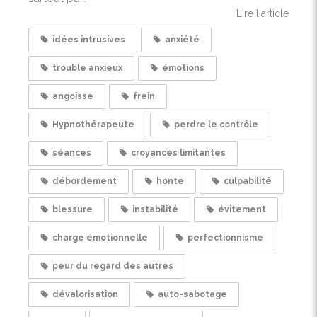
Lire l'article
idées intrusives
anxiété
trouble anxieux
émotions
angoisse
frein
Hypnothérapeute
perdre le contrôle
séances
croyances limitantes
débordement
honte
culpabilité
blessure
instabilité
évitement
charge émotionnelle
perfectionnisme
peur du regard des autres
dévalorisation
auto-sabotage