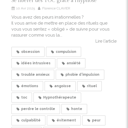
Se libérer des TOC grâce à l'hypnose
10 Avr 2025
Florence CLAVIER
Vous avez des peurs irrationnelles ?
Il vous arrive de mettre en place des rituels que
vous vous sentez « obligé » de suivre pour vous
rassurer comme vous la...
Lire l'article
obsession
compulsion
idées intrusives
anxiété
trouble anxieux
phobie d'impulsion
émotions
angoisse
rituel
toc
Hypnothérapeute
perdre le contrôle
honte
culpabilité
évitement
peur