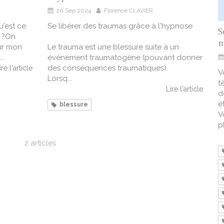
20 Sep 2024
Florence CLAVIER
u'est ce
Se libérer des traumas grâce à l'hypnose
S
e ?On
m
ur mon
Le trauma est une blessure suite à un
..
événement traumatogène (pouvant donner
des conséquences traumatiques).
ire l'article
V
Lorsq...
t
Lire l'article
d
e
blessure
V
pl
2 articles