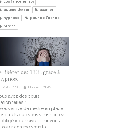
confiance en soi
estime de soi
examen
hypnose
peur de l'échec
Stress
e libérer des TOC grâce à
'hypnose
10 Avr 2025
Florence CLAVIER
ous avez des peurs
rrationnelles ?
l vous arrive de mettre en place
es rituels que vous vous sentez
 obligé » de suivre pour vous
assurer comme vous la...