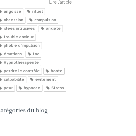
Lire l'article
angoisse
rituel
obsession
compulsion
idées intrusives
anxiété
trouble anxieux
phobie d'impulsion
émotions
toc
Hypnothérapeute
perdre le contrôle
honte
culpabilité
évitement
peur
hypnose
Stress
atégories du blog