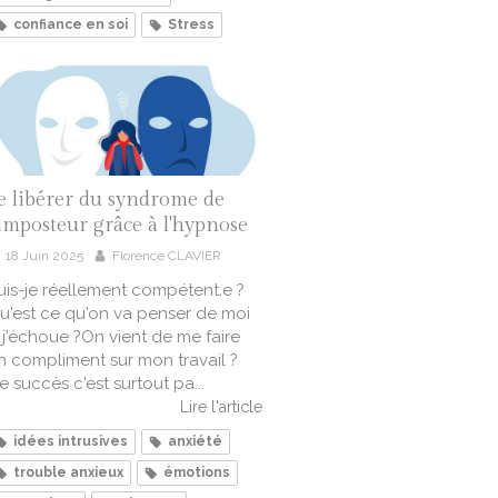
confiance en soi
Stress
e libérer du syndrome de
'imposteur grâce à l'hypnose
18 Juin 2025
Florence CLAVIER
uis-je réellement compétent.e ?
u'est ce qu'on va penser de moi
i j'échoue ?On vient de me faire
n compliment sur mon travail ?
e succès c'est surtout pa...
Lire l'article
idées intrusives
anxiété
trouble anxieux
émotions