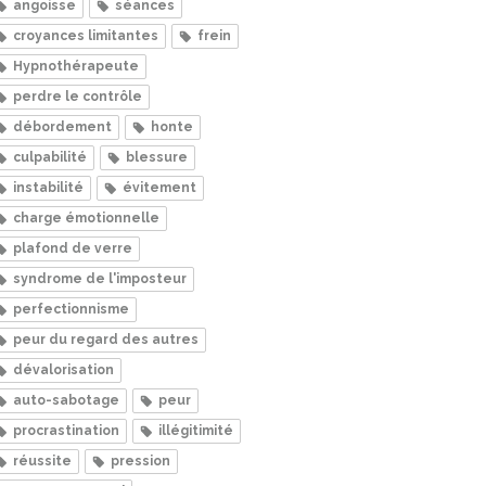
angoisse
séances
croyances limitantes
frein
Hypnothérapeute
perdre le contrôle
débordement
honte
culpabilité
blessure
instabilité
évitement
charge émotionnelle
plafond de verre
syndrome de l'imposteur
perfectionnisme
peur du regard des autres
dévalorisation
auto-sabotage
peur
procrastination
illégitimité
réussite
pression