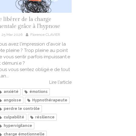
e libérer de la charge
entale grâce à l'hypnose
25 Mar 2026
Florence CLAVIER
ous avez l'impression d'avoir la
ête pleine ? Trop pleine au point
e vous sentir parfois impuissant.e
t démuni.e ?
ous vous sentez obligé.e de tout
an...
Lire l'article
anxiété
émotions
angoisse
Hypnothérapeute
perdre le contrôle
culpabilité
résilience
hypervigilance
charge émotionnelle