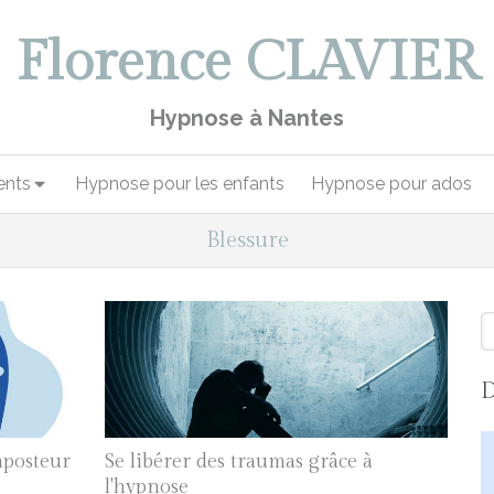
Florence CLAVIER
Hypnose à Nantes
nts
Hypnose pour les enfants
Hypnose pour ados
Blessure
R
D
mposteur
Se libérer des traumas grâce à
l'hypnose