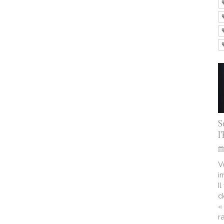
S
l
V
i
I
d
«
r