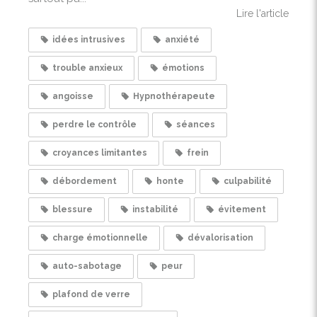
Lire l'article
idées intrusives
anxiété
trouble anxieux
émotions
angoisse
Hypnothérapeute
perdre le contrôle
séances
croyances limitantes
frein
débordement
honte
culpabilité
blessure
instabilité
évitement
charge émotionnelle
dévalorisation
auto-sabotage
peur
plafond de verre