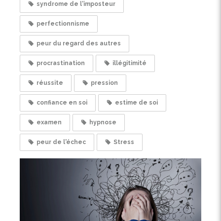
syndrome de l'imposteur
perfectionnisme
peur du regard des autres
procrastination
illégitimité
réussite
pression
confiance en soi
estime de soi
examen
hypnose
peur de l'échec
Stress