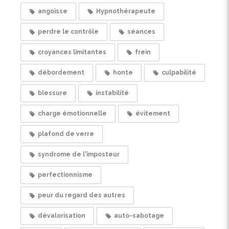
angoisse
Hypnothérapeute
perdre le contrôle
séances
croyances limitantes
frein
débordement
honte
culpabilité
blessure
instabilité
charge émotionnelle
évitement
plafond de verre
syndrome de l'imposteur
perfectionnisme
peur du regard des autres
dévalorisation
auto-sabotage