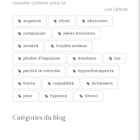
rassurer comme vous la...
Lire l'article
angoisse
rituel
obsession
compulsion
idées intrusives
anxiété
trouble anxieux
phobie d'impulsion
émotions
toc
perdre le contrôle
Hypnothérapeute
honte
culpabilité
évitement
peur
hypnose
Stress
Catégories du blog