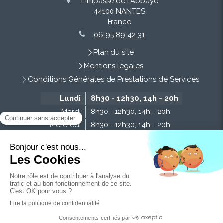
1 Impasse de l'Abbaye
44100
NANTES
France
06 95 89 42 31
Plan du site
Mentions légales
Conditions Générales de Prestations de Services
Lundi
8h30 - 12h30
,
14h - 20h
Mardi
8h30 - 12h30
,
14h - 20h
Mercredi
8h30 - 12h30
,
14h - 20h
Jeudi
8h30 - 12h30
,
14h - 20h
Vendredi
8h30 - 12h30
,
14h - 20h
Samedi
9h - 13h
Dimanche
Fermé
Création et référencement du site par Simplébo