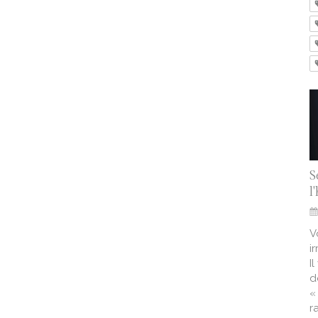
S
l
V
i
I
d
«
r