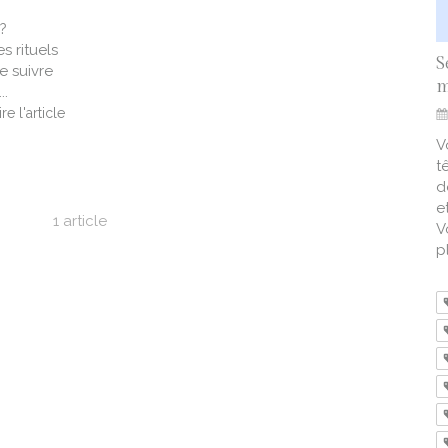
?
s rituels
S
e suivre
m
..
ire l'article
V
t
d
e
1 article
V
pl