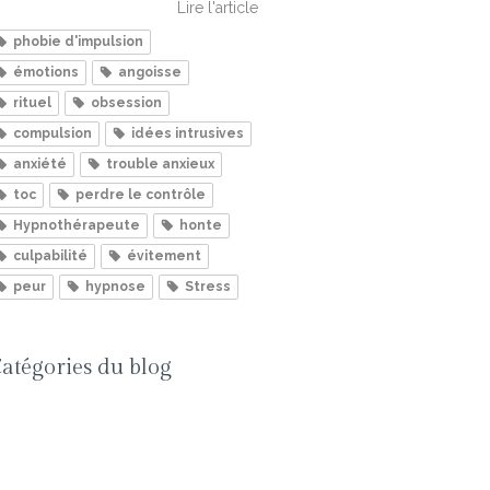
Lire l'article
phobie d'impulsion
émotions
angoisse
rituel
obsession
compulsion
idées intrusives
anxiété
trouble anxieux
toc
perdre le contrôle
Hypnothérapeute
honte
culpabilité
évitement
peur
hypnose
Stress
atégories du blog