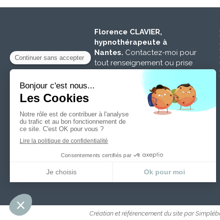
Florence CLAVIER,
hypnothérapeute à
Nantes.
Contactez-moi pour
tout renseignement ou prise
de rendez-vous.
©2023 Florence CLAVIER
Prendre contact
Création et référencement du site par Simpléb