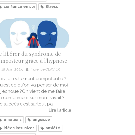
confiance en soi
Stress
e libérer du syndrome de
'imposteur grâce à l'hypnose
18 Juin 2025
Florence CLAVIER
uis-je réellement compétent.e ?
u'est ce qu'on va penser de moi
i j'échoue ?On vient de me faire
n compliment sur mon travail ?
e succès c'est surtout pa...
Lire l'article
émotions
angoisse
idées intrusives
anxiété