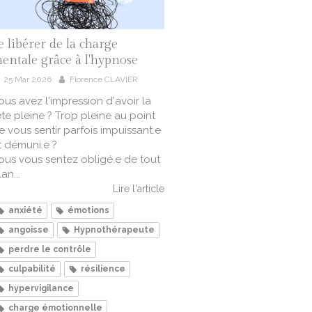
e libérer de la charge
entale grâce à l'hypnose
25 Mar 2026
Florence CLAVIER
ous avez l'impression d'avoir la
ête pleine ? Trop pleine au point
e vous sentir parfois impuissant.e
t démuni.e ?
ous vous sentez obligé.e de tout
an...
Lire l'article
anxiété
émotions
angoisse
Hypnothérapeute
perdre le contrôle
culpabilité
résilience
hypervigilance
charge émotionnelle