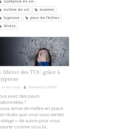
confiance en soi
estime de soi
examen
hypnose
peur de l'échec
Stress
e libérer des TOC grâce à
'hypnose
10 Avr 2025
Florence CLAVIER
ous avez des peurs
rrationnelles ?
l vous arrive de mettre en place
es rituels que vous vous sentez
 obligé » de suivre pour vous
assurer comme vous la...