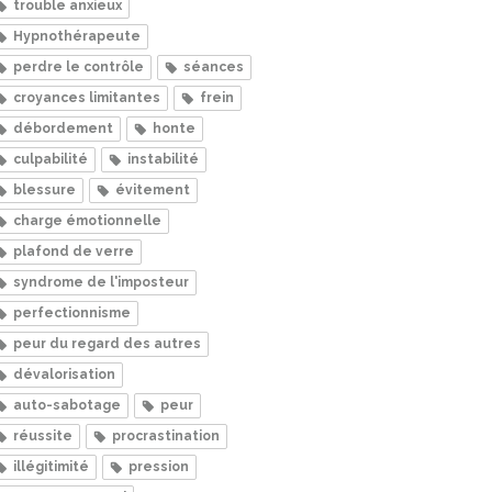
trouble anxieux
Hypnothérapeute
perdre le contrôle
séances
croyances limitantes
frein
débordement
honte
culpabilité
instabilité
blessure
évitement
charge émotionnelle
plafond de verre
syndrome de l'imposteur
perfectionnisme
peur du regard des autres
dévalorisation
auto-sabotage
peur
réussite
procrastination
illégitimité
pression