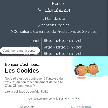
France
06 95 89 42 31
Plan du site
Mentions légales
Conditions Générales de Prestations de Services
Lundi
8h30 - 12h30
,
14h - 20h
Mardi
8h30 - 12h30
,
14h - 20h
Mercredi
8h30 - 12h30
,
14h - 20h
Jeudi
8h30 - 12h30
,
14h - 20h
Vendredi
8h30 - 12h30
,
14h - 20h
Samedi
9h - 13h
Dimanche
Fermé
Création et référencement du site par Simplébo
Site partenaire de
Caducee.net