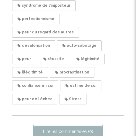
syndrome de l'imposteur
perfectionnisme
peur du regard des autres
dévalorisation
auto-sabotage
peur
réussite
légitimité
illégitimité
procrastination
confiance en soi
estime de soi
peur de l'échec
Stress
Lire les commentaires (0)