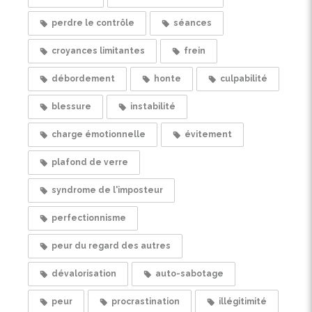
perdre le contrôle
séances
croyances limitantes
frein
débordement
honte
culpabilité
blessure
instabilité
charge émotionnelle
évitement
plafond de verre
syndrome de l'imposteur
perfectionnisme
peur du regard des autres
dévalorisation
auto-sabotage
peur
procrastination
illégitimité