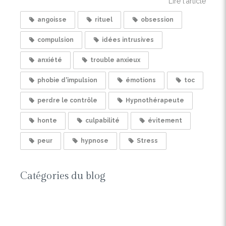
Lire l'article
angoisse
rituel
obsession
compulsion
idées intrusives
anxiété
trouble anxieux
phobie d'impulsion
émotions
toc
perdre le contrôle
Hypnothérapeute
honte
culpabilité
évitement
peur
hypnose
Stress
Catégories du blog