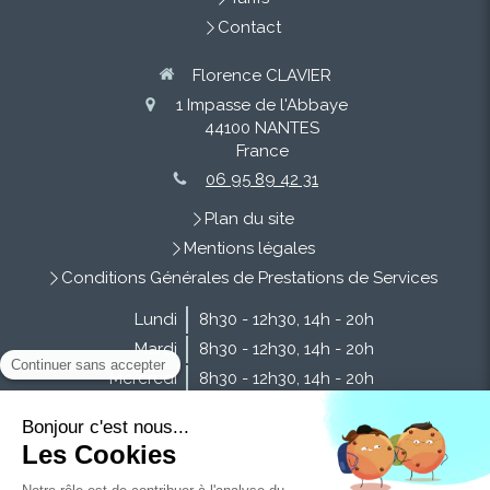
Contact
Florence CLAVIER
1 Impasse de l'Abbaye
44100
NANTES
France
06 95 89 42 31
Plan du site
Mentions légales
Conditions Générales de Prestations de Services
Lundi
8h30 - 12h30
,
14h - 20h
Mardi
8h30 - 12h30
,
14h - 20h
Mercredi
8h30 - 12h30
,
14h - 20h
Jeudi
8h30 - 12h30
,
14h - 20h
Vendredi
8h30 - 12h30
,
14h - 20h
Samedi
9h - 13h