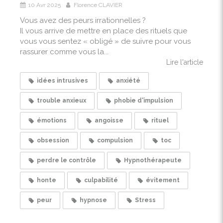
10 Avr 2025
Florence CLAVIER
Vous avez des peurs irrationnelles ?
Il vous arrive de mettre en place des rituels que
vous vous sentez « obligé » de suivre pour vous
rassurer comme vous la...
Lire l'article
idées intrusives
anxiété
trouble anxieux
phobie d'impulsion
émotions
angoisse
rituel
obsession
compulsion
toc
perdre le contrôle
Hypnothérapeute
honte
culpabilité
évitement
peur
hypnose
Stress