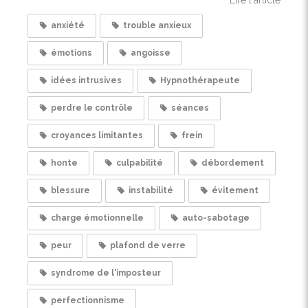
anxiété
trouble anxieux
émotions
angoisse
idées intrusives
Hypnothérapeute
perdre le contrôle
séances
croyances limitantes
frein
honte
culpabilité
débordement
blessure
instabilité
évitement
charge émotionnelle
auto-sabotage
peur
plafond de verre
syndrome de l'imposteur
perfectionnisme